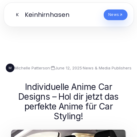
Keinhirnhasen
K
News
Michelle Patterson
·
June 12, 2025
·
News & Media Publishers
M
Individuelle Anime Car
Designs – Hol dir jetzt das
perfekte Anime für Car
Styling!