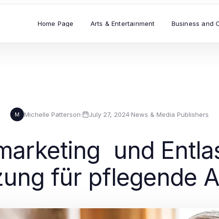
Home Page
Arts & Entertainment
Business and 
Michelle Patterson
·
July 27, 2024
·
News & Media Publishers
M
marketing und Entla
zung für pflegende 