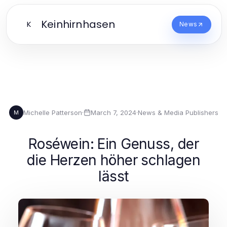
Keinhirnhasen
K
News
Michelle Patterson
·
March 7, 2024
·
News & Media Publishers
M
Roséwein: Ein Genuss, der
die Herzen höher schlagen
lässt