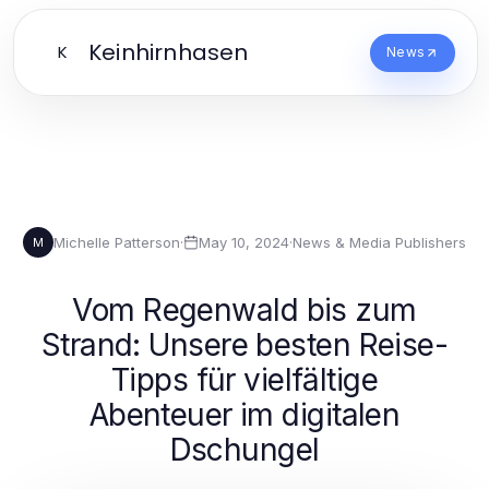
Keinhirnhasen
K
News
Michelle Patterson
·
May 10, 2024
·
News & Media Publishers
M
Vom Regenwald bis zum
Strand: Unsere besten Reise-
Tipps für vielfältige
Abenteuer im digitalen
Dschungel