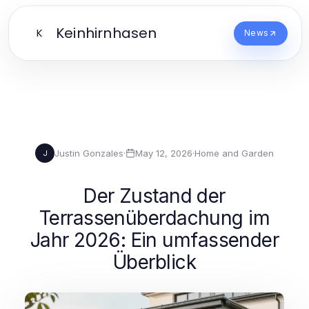
Keinhirnhasen
K
News
Justin Gonzales
·
May 12, 2026
·
Home and Garden
J
Der Zustand der
Terrassenüberdachung im
Jahr 2026: Ein umfassender
Überblick